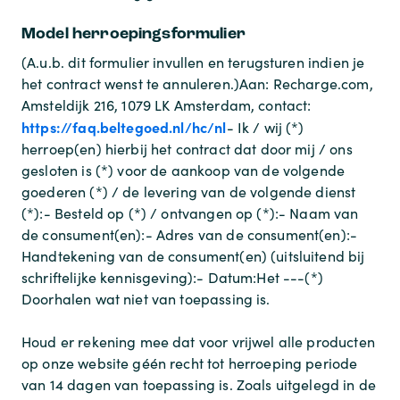
Model herroepingsformulier
(A.u.b. dit formulier invullen en terugsturen indien je
het contract wenst te annuleren.)
Aan: Recharge.com,
Amsteldijk 216, 1079 LK Amsterdam, contact:
https://faq.beltegoed.nl/hc/nl
- Ik / wij (*)
herroep(en) hierbij het contract dat door mij / ons
gesloten is (*) voor de aankoop van de volgende
goederen (*) / de levering van de volgende dienst
(*):
- Besteld op (*) / ontvangen op (*):
- Naam van
de consument(en):
- Adres van de consument(en):
-
Handtekening van de consument(en) (uitsluitend bij
schriftelijke kennisgeving):
- Datum:
Het ---
(*)
Doorhalen wat niet van toepassing is.
Houd er rekening mee dat voor vrijwel alle producten
op onze website géén recht tot herroeping periode
van 14 dagen van toepassing is. Zoals uitgelegd in de